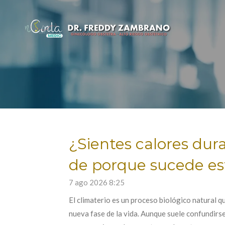
Ir
al
contenido
principal
¿Sientes calores dur
de porque sucede es
7 ago 2026
8:25
El climaterio es un proceso biológico natural q
nueva fase de la vida. Aunque suele confundirs