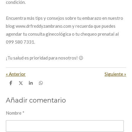
condición.
Encuentra más tips y consejos sobre tu embarazo en nuestro
blog www.drfreddyzambrano.com y recuerda que puedes
agendar tu consulta ginecológica o tu chequeo prenatal al
099 580 7331.
¡Tu salud es prioridad para nosotros! 😉
«
Anterior
Siguiente
»
C
C
C
C
o
o
o
o
m
m
m
m
p
p
p
p
Añadir comentario
a
a
a
a
r
r
r
r
t
t
t
t
Nombre *
i
i
i
i
r
r
r
r