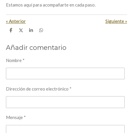
Estamos aquí para acompañarte en cada paso.
«
Anterior
Siguiente
»
C
C
C
C
o
o
o
o
m
m
m
m
p
p
p
p
Añadir comentario
a
a
a
a
r
r
r
r
t
t
t
t
Nombre *
i
i
i
i
r
r
r
r
Dirección de correo electrónico *
Mensaje *