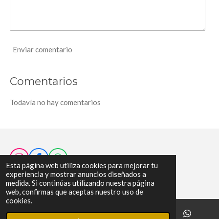
Enviar comentario
Comentarios
Todavía no hay comentarios
I
F
W
Esta página web utiliza cookies para mejorar tu
n
a
h
© 2023 - 2026 Dr. Freddy Zambrano
experiencia y mostrar anuncios diseñados a
s
c
a
medida. Si continúas utilizando nuestra página
t
e
t
web, confirmas que aceptas nuestro uso de
a
b
s
cookies.
g
o
A
r
o
p