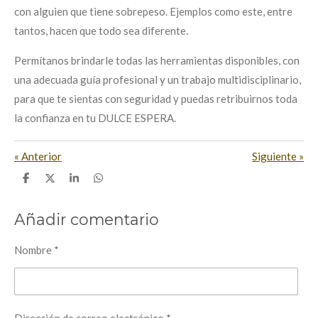
con alguien que tiene sobrepeso. Ejemplos como este, entre
tantos, hacen que todo sea diferente.
Permítanos brindarle todas las herramientas disponibles, con
una adecuada guía profesional y un trabajo multidisciplinario,
para que te sientas con seguridad y puedas retribuirnos toda
la confianza en tu DULCE ESPERA.
«
Anterior
Siguiente
»
C
C
C
C
o
o
o
o
m
m
m
m
p
p
p
p
Añadir comentario
a
a
a
a
r
r
r
r
t
t
t
t
Nombre *
i
i
i
i
r
r
r
r